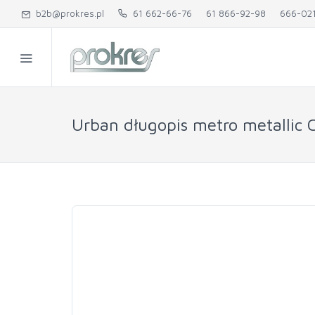
b2b@prokres.pl
61 662-66-76
61 866-92-98
666-02
Urban długopis metro metallic