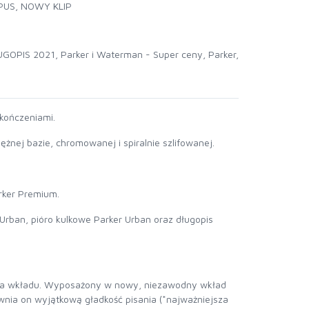
PUS, NOWY KLIP
UGOPIS 2021
,
Parker i Waterman - Super ceny
,
Parker
,
kończeniami.
żnej bazie, chromowanej i spiralnie szlifowanej.
ker Premium.
 Urban, pióro kulkowe Parker Urban oraz długopis
 wkładu. Wyposażony w nowy, niezawodny wkład
nia on wyjątkową gładkość pisania (*najważniejsza