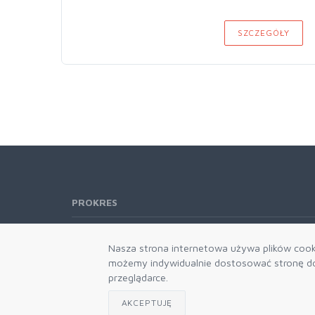
SZCZEGÓŁY
PROKRES
Telefon:
61 662-66-76
Nasza strona internetowa używa plików cooki
61 866-92-98
możemy indywidualnie dostosować stronę do 
666-021-660
przeglądarce.
E-mail:
b2b@prokres.pl
AKCEPTUJĘ
Dział handlowy email: prokres@prokres.pl