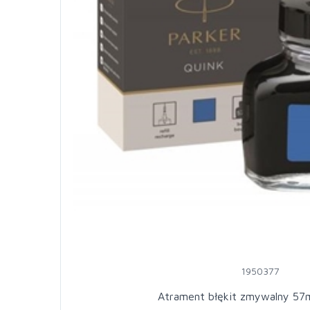
1950377
Atrament błękit zmywalny 57