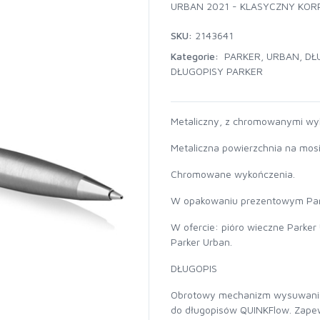
URBAN 2021 - KLASYCZNY KOR
SKU:
2143641
Kategorie:
PARKER
,
URBAN
,
DŁ
DŁUGOPISY PARKER
Metaliczny, z chromowanymi wy
Metaliczna powierzchnia na mosię
Chromowane wykończenia.
W opakowaniu prezentowym Par
W ofercie: pióro wieczne Parker
Parker Urban.
DŁUGOPIS
Obrotowy mechanizm wysuwania
do długopisów QUINKFlow. Zapew