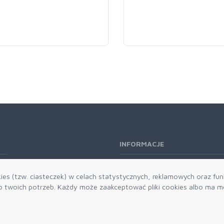
INFORMACJE
O nas
es (tzw. ciasteczek) w celach statystycznych, reklamowych oraz funk
Kontakt
twoich potrzeb. Każdy może zaakceptować pliki cookies albo ma mo
Aktualności
Dostawa i płatności
Zwroty i reklamacje