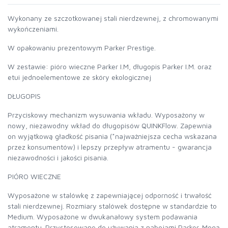
Wykonany ze szczotkowanej stali nierdzewnej, z chromowanymi
wykończeniami.
W opakowaniu prezentowym Parker Prestige.
W zestawie: pióro wieczne Parker I.M, długopis Parker I.M. oraz
etui jednoelementowe ze skóry ekologicznej
DŁUGOPIS
Przyciskowy mechanizm wysuwania wkładu. Wyposażony w
nowy, niezawodny wkład do długopisów QUINKFlow. Zapewnia
on wyjątkową gładkość pisania (*najważniejsza cecha wskazana
przez konsumentów) i lepszy przepływ atramentu - gwarancja
niezawodności i jakości pisania.
PIÓRO WIECZNE
Wyposażone w stalówkę z zapewniającej odporność i trwałość
stali nierdzewnej. Rozmiary stalówek dostępne w standardzie to
Medium. Wyposażone w dwukanałowy system podawania
atramentu. Przystosowane do używania z nabojami Parker. Mogą