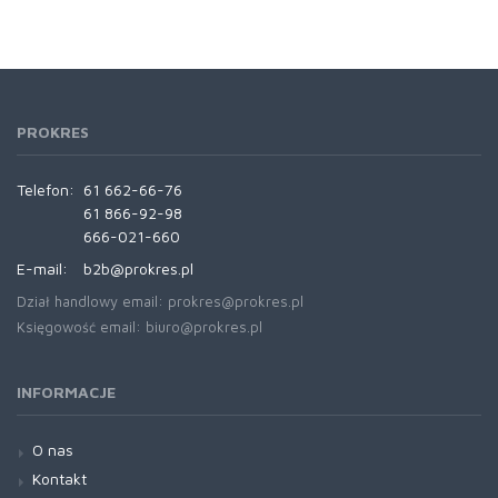
PROKRES
Telefon:
61 662-66-76
61 866-92-98
666-021-660
E-mail:
b2b@prokres.pl
Dział handlowy email: prokres@prokres.pl
Księgowość email: biuro@prokres.pl
INFORMACJE
O nas
Kontakt