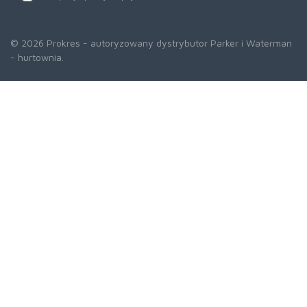
© 2026 Prokres - autoryzowany dystrybutor Parker i Waterman
- hurtownia.