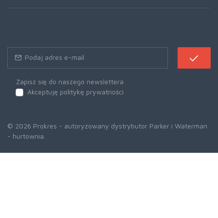
Zapisz się do naszego newslettera
Akceptuję politykę prywatności
© 2026 Prokres - autoryzowany dystrybutor Parker i Waterman
- hurtownia.