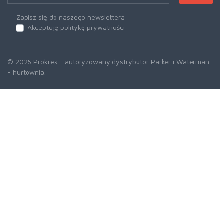
Zapisz się do naszego newslettera
Akceptuję politykę prywatności
© 2026 Prokres - autoryzowany dystrybutor Parker i Waterman
- hurtownia.