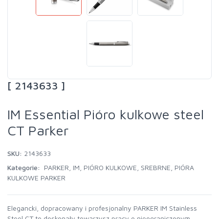
[ 2143633 ]
IM Essential Pióro kulkowe steel
CT Parker
SKU:
2143633
Kategorie:
PARKER
,
IM
,
PIÓRO KULKOWE
,
SREBRNE
,
PIÓRA
KULKOWE PARKER
Elegancki, dopracowany i profesjonalny PARKER IM Stainless
Steel CT to doskonały towarzysz pracy o nieograniczonym