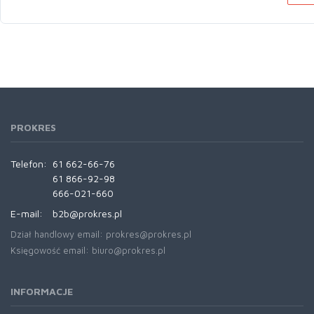
PROKRES
Telefon:
61 662-66-76
61 866-92-98
666-021-660
E-mail:
b2b@prokres.pl
Dział handlowy email: prokres@prokres.pl
Księgowość email: biuro@prokres.pl
INFORMACJE