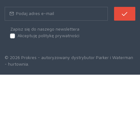
Zapisz się do naszego newslettera
Akceptuję politykę prywatności
© 2026 Prokres - autoryzowany dystrybutor Parker i Waterman
- hurtownia.