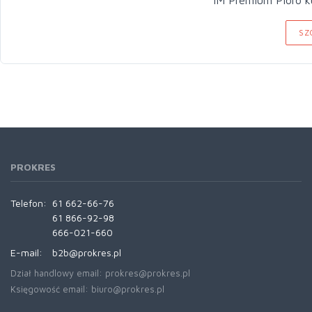
SZ
PROKRES
Telefon:
61 662-66-76
61 866-92-98
666-021-660
E-mail:
b2b@prokres.pl
Dział handlowy email: prokres@prokres.pl
Księgowość email: biuro@prokres.pl