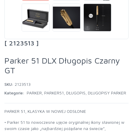
[ 2123513 ]
Parker 51 DLX Długopis Czarny
GT
SKU:
2123513
Kategorie:
PARKER
,
PARKER51
,
DŁUGOPIS
,
DŁUGOPISY PARKER
PARKER 51, KLASYKA W NOWEJ ODSŁONIE
• Parker 51 to nowoczesne ujęcie oryginalnej ikony sławionej w
swoim czasie jako „najbardziej pożądane na świecie”,