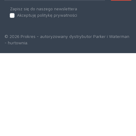
Zapisz się do naszego newslettera
Akceptuję politykę prywatności
© 2026 Prokres - autoryzowany dystrybutor Parker i Waterman
- hurtownia.