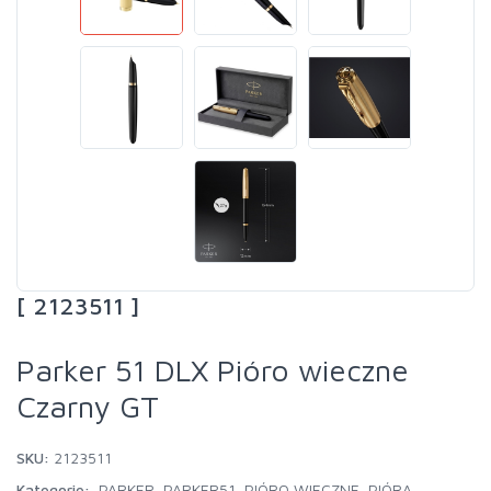
[ 2123511 ]
Parker 51 DLX Pióro wieczne
Czarny GT
SKU:
2123511
Kategorie:
PARKER
,
PARKER51
,
PIÓRO WIECZNE
,
PIÓRA