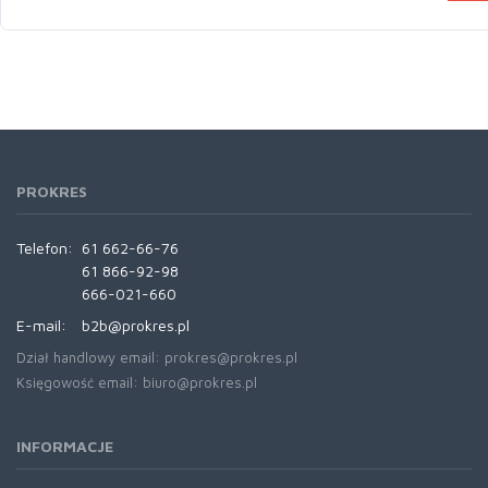
PROKRES
Telefon:
61 662-66-76
61 866-92-98
666-021-660
E-mail:
b2b@prokres.pl
Dział handlowy email: prokres@prokres.pl
Księgowość email: biuro@prokres.pl
INFORMACJE