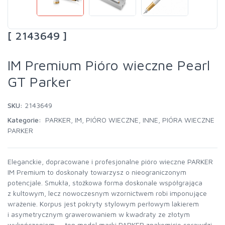
[ 2143649 ]
IM Premium Pióro wieczne Pearl
GT Parker
SKU:
2143649
Kategorie:
PARKER
,
IM
,
PIÓRO WIECZNE
,
INNE
,
PIÓRA WIECZNE
PARKER
Eleganckie, dopracowane i profesjonalne pióro wieczne PARKER
IM Premium to doskonały towarzysz o nieograniczonym
potencjale. Smukła, stożkowa forma doskonale współgrająca
z kultowym, lecz nowoczesnym wzornictwem robi imponujące
wrażenie. Korpus jest pokryty stylowym perłowym lakierem
i asymetrycznym grawerowaniem w kwadraty ze złotym
wykończeniem — ten model marki PARKER znakomicie sprawdzi