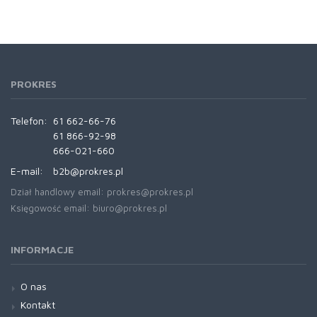
PROKRES
Telefon:
61 662-66-76
61 866-92-98
666-021-660
E-mail:
b2b@prokres.pl
Dział handlowy email: prokres@prokres.pl
Księgowość email: biuro@prokres.pl
INFORMACJE
O nas
Kontakt