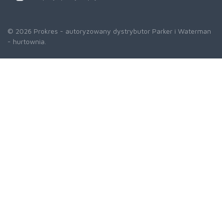
© 2026 Prokres - autoryzowany dystrybutor Parker i Waterman
- hurtownia.