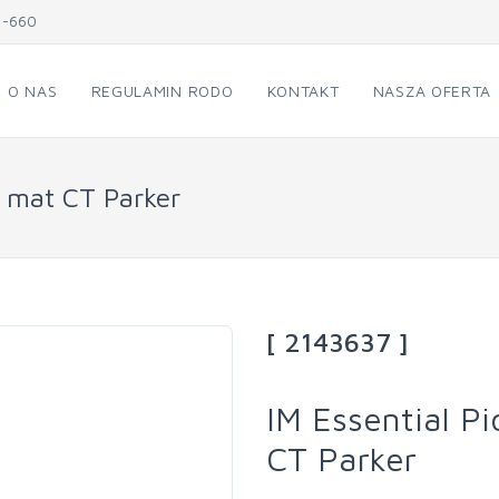
1-660
O NAS
REGULAMIN RODO
KONTAKT
NASZA OFERTA
k mat CT Parker
[ 2143637 ]
IM Essential P
CT Parker