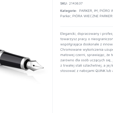
SKU:
2143637
Kategorie:
PARKER
,
IM
,
PIÓRO 
Parker
,
PIÓRA WIECZNE PARKER
Elegancki, dopracowany i profe
towarzysz pracy o nieograniczo
współgrająca doskonale z innow
Chromowane wykończenia uzupeł
matowej czerni, sprawiając, że 
zarówno dla osób uczących się, 
z trwałej stali szlachetnej, a je
stosować z nabojami QUINK lub 