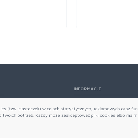
INFORMACJE
O nas
es (tzw. ciasteczek) w celach statystycznych, reklamowych oraz funk
Kontakt
twoich potrzeb. Każdy może zaakceptować pliki cookies albo ma mo
Aktualności
Dostawa i płatności
Zwroty i reklamacje