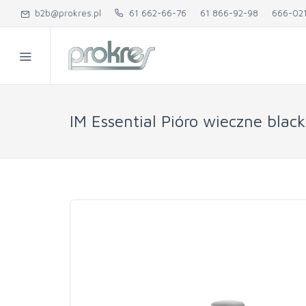
b2b@prokres.pl
61 662-66-76
61 866-92-98
666-02
IM Essential Pióro wieczne blac