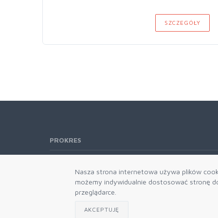
SZCZEGÓŁY
PROKRES
Telefon:
61 662-66-76
Nasza strona internetowa używa plików cooki
61 866-92-98
możemy indywidualnie dostosować stronę do 
666-021-660
przeglądarce.
E-mail:
b2b@prokres.pl
AKCEPTUJĘ
Dział handlowy email: prokres@prokres.pl