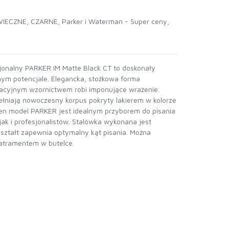
WIECZNE
,
CZARNE
,
Parker i Waterman - Super ceny
,
sjonalny PARKER IM Matte Black CT to doskonały
nym potencjale. Elegancka, stożkowa forma
acyjnym wzornictwem robi imponujące wrażenie.
niają nowoczesny korpus pokryty lakierem w kolorze
ten model PARKER jest idealnym przyborem do pisania
jak i profesjonalistów. Stalówka wykonana jest
j kształt zapewnia optymalny kąt pisania. Można
atramentem w butelce.