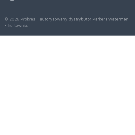
© 2026 Prokres - autoryzowany dystrybutor Parker i Waterman
- hurtownia.