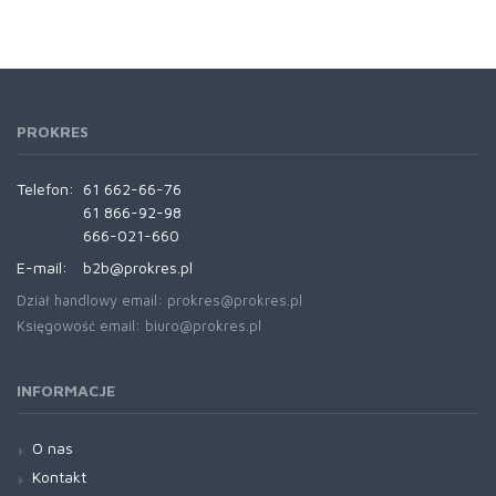
PROKRES
Telefon:
61 662-66-76
61 866-92-98
666-021-660
E-mail:
b2b@prokres.pl
Dział handlowy email: prokres@prokres.pl
Księgowość email: biuro@prokres.pl
INFORMACJE
O nas
Kontakt