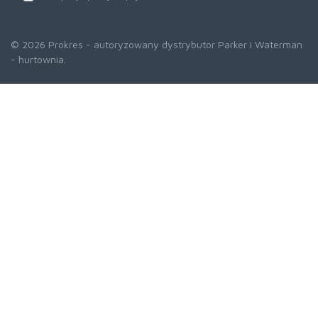
© 2026 Prokres - autoryzowany dystrybutor Parker i Waterman
- hurtownia.