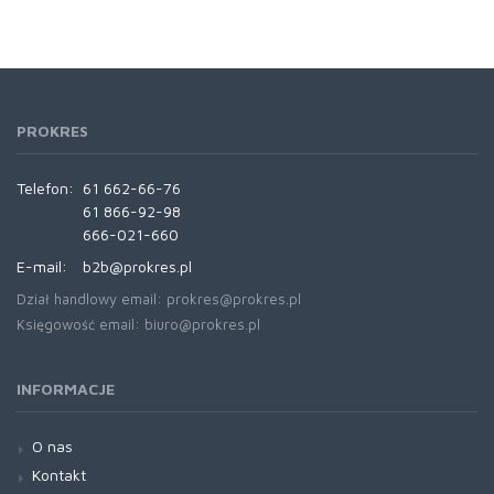
PROKRES
Telefon:
61 662-66-76
61 866-92-98
666-021-660
E-mail:
b2b@prokres.pl
Dział handlowy email: prokres@prokres.pl
Księgowość email: biuro@prokres.pl
INFORMACJE
O nas
Kontakt