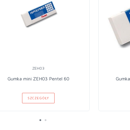
ZEH03
Gumka mini ZEH03 Pentel 60
Gumka 
SZCZEGÓŁY