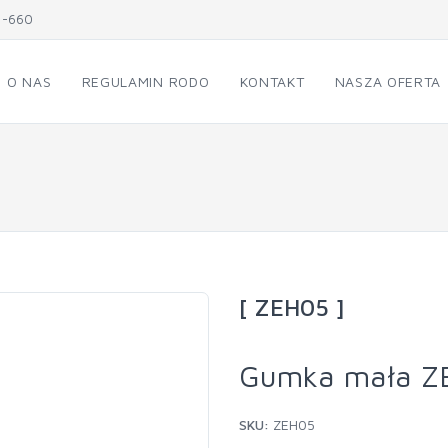
1-660
O NAS
REGULAMIN RODO
KONTAKT
NASZA OFERTA
[ ZEH05 ]
Gumka mała Z
SKU:
ZEH05