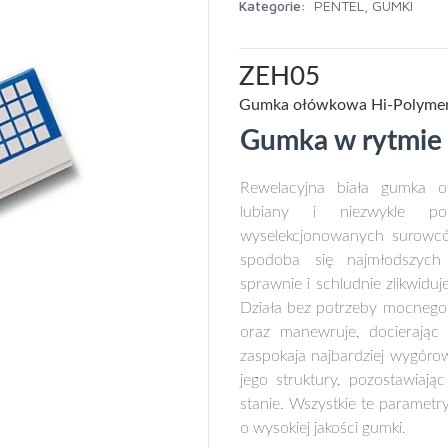
Kategorie:
PENTEL
,
GUMKI
ZEH05
Gumka ołówkowa Hi-Polyme
Gumka w rytmie
Rewelacyjna biała gumka 
lubiany i niezwykle p
wyselekcjonowanych surowców
spodoba się najmłodszych 
sprawnie i schludnie zlikwiduj
Działa bez potrzeby mocnego 
oraz manewruje, docierając 
zaspokaja najbardziej wygóro
jego struktury, pozostawiaj
stanie. Wszystkie te parame
o wysokiej jakości gumki.