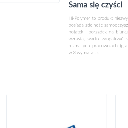
Sama się czyści
Hi-Polymer to produkt niezwyk
posiada zdolność samooczyszc
notatek i porządek na biurk
wzrasta, warto zaopatrzyć 
rozmaitych pracowniach (graf
w 3 wymiarach.