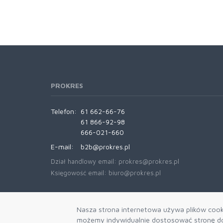
PROKRES
Telefon:
61 662-66-76
61 866-92-98
666-021-660
E-mail:
b2b@prokres.pl
Dział handlowy email: prokres@prokres.pl
Księgowość email: biuro@prokres.pl
Nasza strona internetowa używa plików cooki
możemy indywidualnie dostosować stronę do 