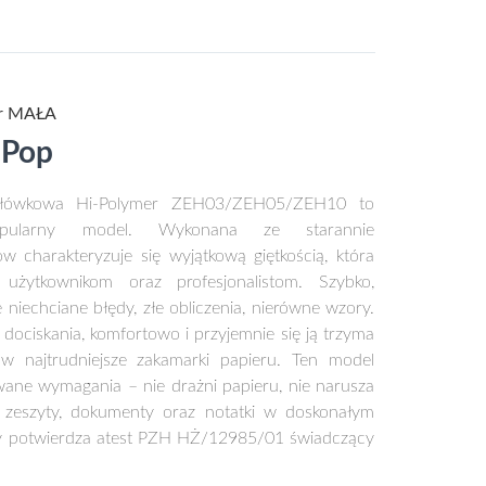
r MAŁA
 Pop
ołówkowa Hi-Polymer ZEH03/ZEH05/ZEH10 to
opularny model. Wykonana ze starannie
 charakteryzuje się wyjątkową giętkością, która
użytkownikom oraz profesjonalistom. Szybko,
e niechciane błędy, złe obliczenia, nierówne wzory.
dociskania, komfortowo i przyjemnie się ją trzyma
w najtrudniejsze zakamarki papieru. Ten model
wane wymagania – nie drażni papieru, nie narusza
ąc zeszyty, dokumenty oraz notatki w doskonałym
try potwierdza atest PZH HŻ/12985/01 świadczący