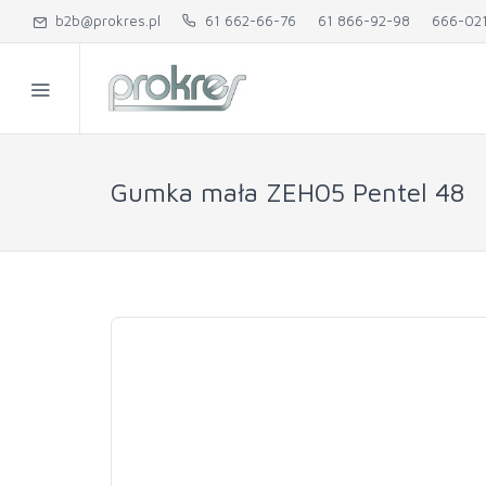
b2b@prokres.pl
61 662-66-76
61 866-92-98
666-02
Gumka mała ZEH05 Pentel 48