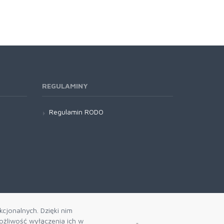
REGULAMINY
Regulamin RODO
cjonalnych. Dzięki nim
żliwość wyłączenia ich w