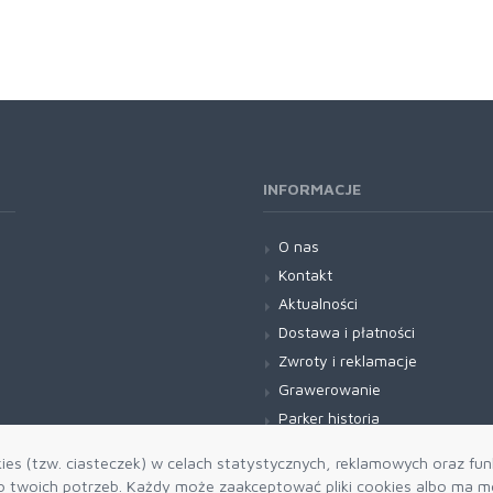
INFORMACJE
O nas
Kontakt
Aktualności
Dostawa i płatności
Zwroty i reklamacje
Grawerowanie
Parker historia
Blog
es (tzw. ciasteczek) w celach statystycznych, reklamowych oraz funk
twoich potrzeb. Każdy może zaakceptować pliki cookies albo ma mo