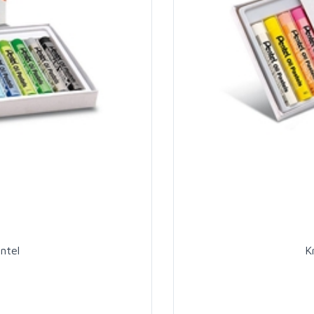
entel
K