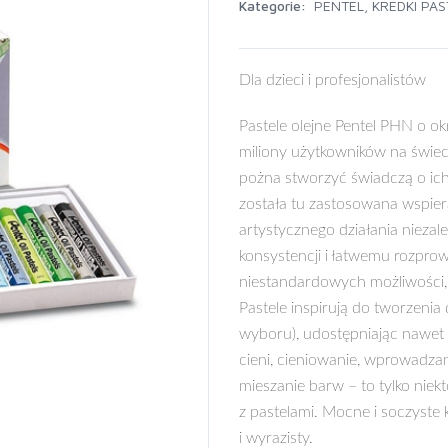
Kategorie:
PENTEL
,
KREDKI PAS
Dla dzieci i profesjonalistów
Pastele olejne Pentel PHN o ok
miliony użytkowników na świeci
pożna stworzyć świadczą o ich
została tu zastosowana wspie
artystycznego działania niezależ
konsystencji i łatwemu rozprow
niestandardowych możliwości, u
Pastele inspirują do tworzenia 
wyboru), udostępniając nawet 
cieni, cieniowanie, wprowadzani
mieszanie barw – to tylko niek
z pastelami. Mocne i soczyste 
i wyrazisty.