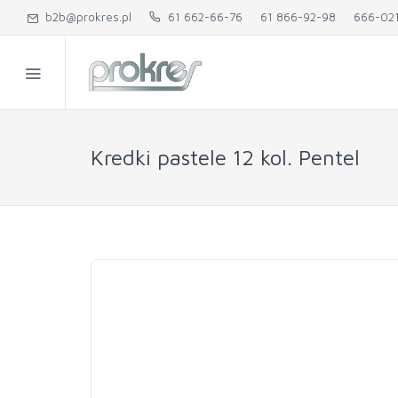
b2b@prokres.pl
61 662-66-76
61 866-92-98
666-02
Kredki pastele 12 kol. Pentel