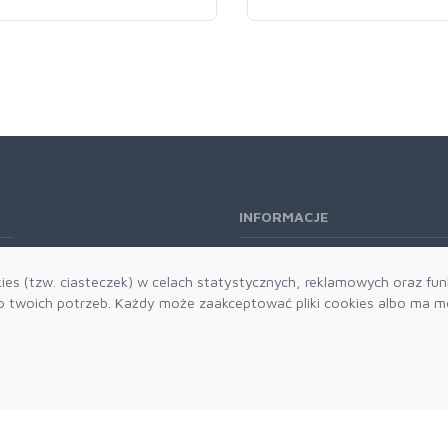
INFORMACJE
O nas
es (tzw. ciasteczek) w celach statystycznych, reklamowych oraz funk
Kontakt
twoich potrzeb. Każdy może zaakceptować pliki cookies albo ma mo
Aktualności
Dostawa i płatności
Zwroty i reklamacje
Grawerowanie
Parker historia