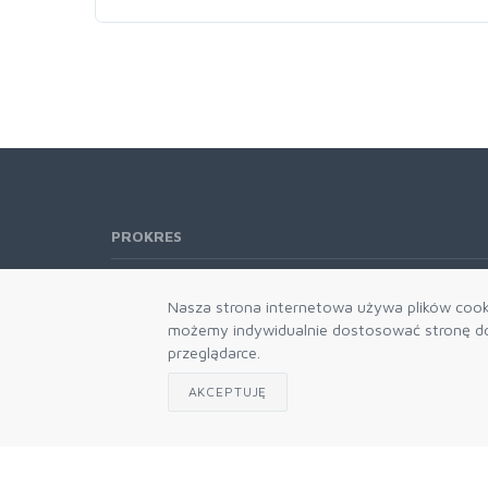
PROKRES
Telefon:
61 662-66-76
Nasza strona internetowa używa plików cooki
61 866-92-98
możemy indywidualnie dostosować stronę do 
666-021-660
przeglądarce.
E-mail:
b2b@prokres.pl
AKCEPTUJĘ
Dział handlowy email: prokres@prokres.pl
Księgowość email: biuro@prokres.pl