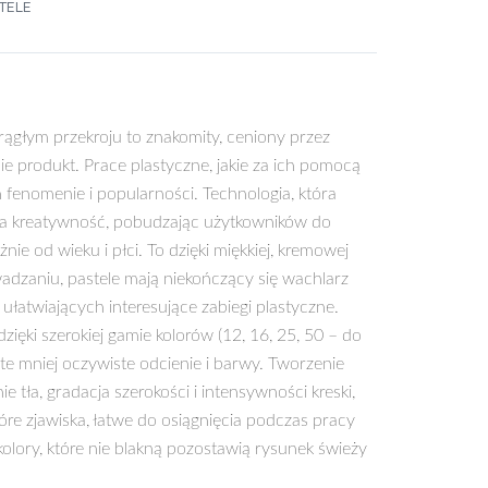
TELE
rągłym przekroju to znakomity, ceniony przez
e produkt. Prace plastyczne, jakie za ich pomocą
 fenomenie i popularności. Technologia, która
ra kreatywność, pobudzając użytkowników do
nie od wieku i płci. To dzięki miękkiej, kremowej
adzaniu, pastele mają niekończący się wachlarz
łatwiających interesujące zabiegi plastyczne.
dzięki szerokiej gamie kolorów (12, 16, 25, 50 – do
te mniej oczywiste odcienie i barwy. Tworzenie
e tła, gradacja szerokości i intensywności kreski,
tóre zjawiska, łatwe do osiągnięcia podczas pracy
kolory, które nie blakną pozostawią rysunek świeży