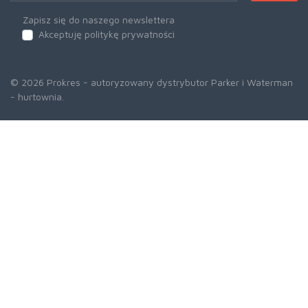
Zapisz się do naszego newslettera
Akceptuję politykę prywatności
© 2026 Prokres - autoryzowany dystrybutor Parker i Waterman
- hurtownia.