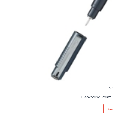
S
Cienkopisy Pointl
SZ