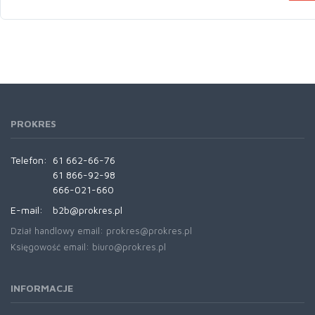
PROKRES
Telefon:
61 662-66-76
61 866-92-98
666-021-660
E-mail:
b2b@prokres.pl
Dział handlowy email: prokres@prokres.pl
Księgowość email: biuro@prokres.pl
INFORMACJE