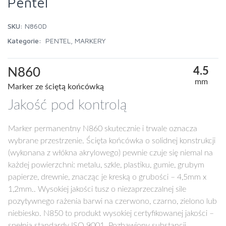
Pentel
SKU:
N860D
Kategorie:
PENTEL
,
MARKERY
4.5
N860
mm
Marker ze ściętą końcówką
Jakość pod kontrolą
Marker permanentny N860 skutecznie i trwale oznacza
wybrane przestrzenie. Ścięta końcówka o solidnej konstrukcji
(wykonana z włókna akrylowego) pewnie czuje się niemal na
każdej powierzchni: metalu, szkle, plastiku, gumie, grubym
papierze, drewnie, znacząc je kreską o grubości – 4,5mm x
1,2mm.. Wysokiej jakości tusz o niezaprzeczalnej sile
pozytywnego rażenia barwi na czerwono, czarno, zielono lub
niebiesko. N850 to produkt wysokiej certyfikowanej jakości –
spełnia standardy ISO 9001. Pozbawiony
substancji