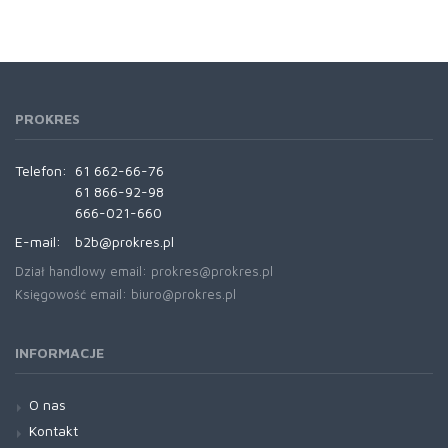
PROKRES
Telefon:
61 662-66-76
61 866-92-98
666-021-660
E-mail:
b2b@prokres.pl
Dział handlowy email: prokres@prokres.pl
Księgowość email: biuro@prokres.pl
INFORMACJE
O nas
Kontakt