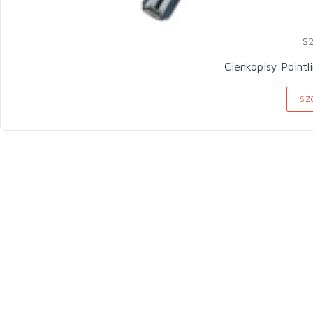
S
Cienkopisy Pointl
SZ