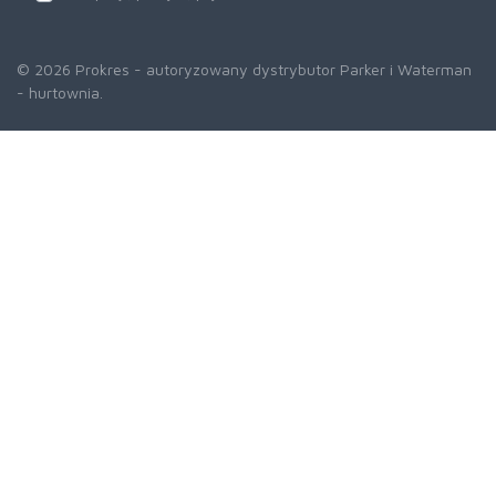
© 2026 Prokres - autoryzowany dystrybutor Parker i Waterman
- hurtownia.