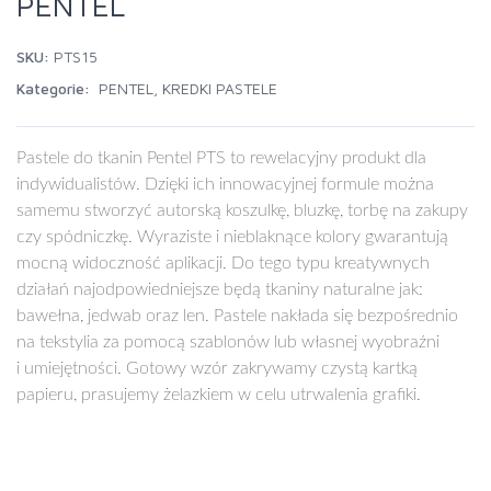
PENTEL
SKU:
PTS15
Kategorie:
PENTEL
,
KREDKI PASTELE
Pastele do tkanin Pentel PTS to rewelacyjny produkt dla
indywidualistów. Dzięki ich innowacyjnej formule można
samemu stworzyć autorską koszulkę, bluzkę, torbę na zakupy
czy spódniczkę. Wyraziste i nieblaknące kolory gwarantują
mocną widoczność aplikacji. Do tego typu kreatywnych
działań najodpowiedniejsze będą tkaniny naturalne jak:
bawełna, jedwab oraz len. Pastele nakłada się bezpośrednio
na tekstylia za pomocą szablonów lub własnej wyobraźni
i umiejętności. Gotowy wzór zakrywamy czystą kartką
papieru, prasujemy żelazkiem w celu utrwalenia grafiki.