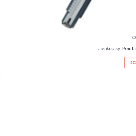
S
Cienkopisy Pointl
SZ