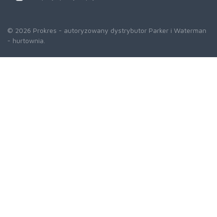
© 2026 Prokres - autoryzowany dystrybutor Parker i Waterman
- hurtownia.