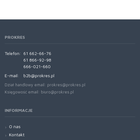
PROKRES
Telefon:
61 662-66-76
61 866-92-98
666-021-660
E-mail:
b2b@prokres.pl
Dział handlowy email: prokres@prokres.pl
Księgowość email: biuro@prokres.pl
INFORMACJE
O nas
Kontakt