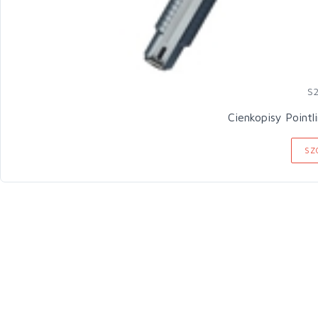
S
Cienkopisy Pointl
SZ