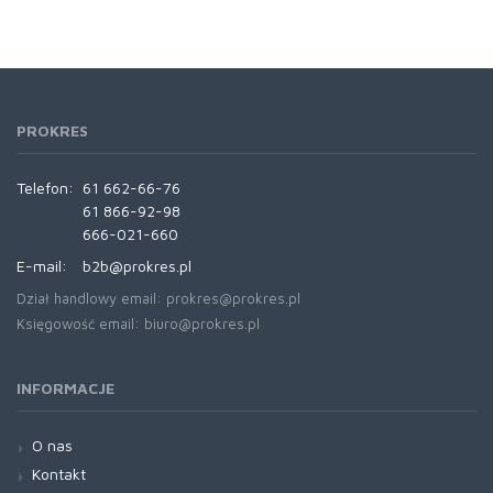
PROKRES
Telefon:
61 662-66-76
61 866-92-98
666-021-660
E-mail:
b2b@prokres.pl
Dział handlowy email: prokres@prokres.pl
Księgowość email: biuro@prokres.pl
INFORMACJE
O nas
Kontakt