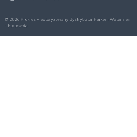
© 2026 Prokres - autoryzowany dystrybutor Parker i Waterman
- hurtownia.