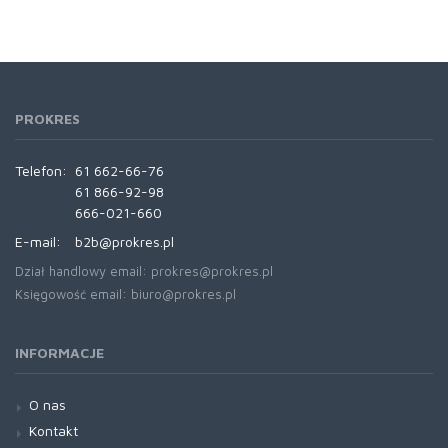
PROKRES
Telefon:
61 662-66-76
61 866-92-98
666-021-660
E-mail:
b2b@prokres.pl
Dział handlowy email: prokres@prokres.pl
Księgowość email: biuro@prokres.pl
INFORMACJE
O nas
Kontakt