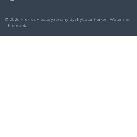
© 2026 Prokres - autoryzowany dystrybutor Parker i Waterman
- hurtownia.