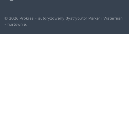
© 2026 Prokres - autoryzowany dystrybutor Parker i Waterman
- hurtownia.