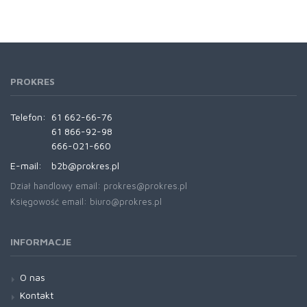
PROKRES
Telefon:
61 662-66-76
61 866-92-98
666-021-660
E-mail:
b2b@prokres.pl
Dział handlowy email: prokres@prokres.pl
Księgowość email: biuro@prokres.pl
INFORMACJE
O nas
Kontakt