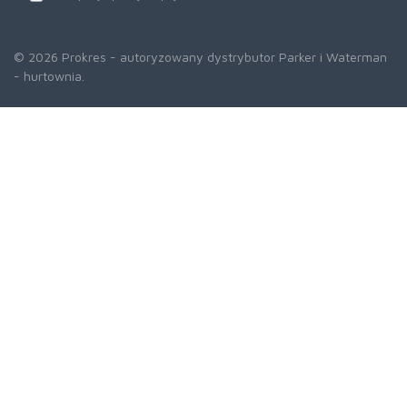
© 2026 Prokres - autoryzowany dystrybutor Parker i Waterman
- hurtownia.