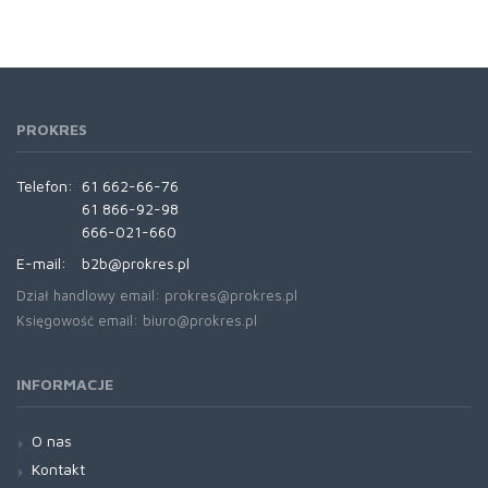
PROKRES
Telefon:
61 662-66-76
61 866-92-98
666-021-660
E-mail:
b2b@prokres.pl
Dział handlowy email: prokres@prokres.pl
Księgowość email: biuro@prokres.pl
INFORMACJE
O nas
Kontakt