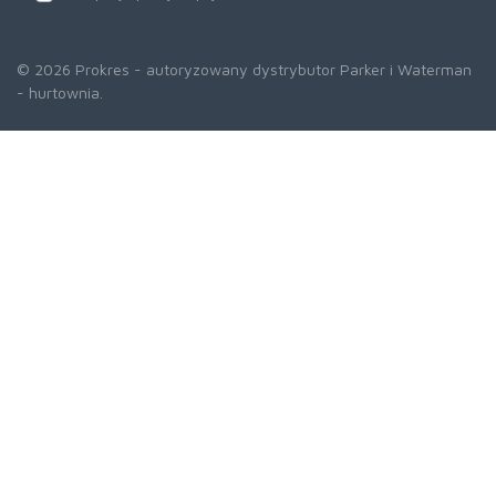
© 2026 Prokres - autoryzowany dystrybutor Parker i Waterman
- hurtownia.