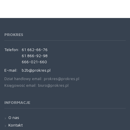
PROKRES
Telefon:
61 662-66-76
61 866-92-98
666-021-660
E-mail:
b2b@prokres.pl
Dział handlowy email: prokres@prokres.pl
Księgowość email: biuro@prokres.pl
INFORMACJE
O nas
Kontakt