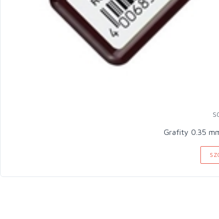
S
Grafity 0.35 m
SZ