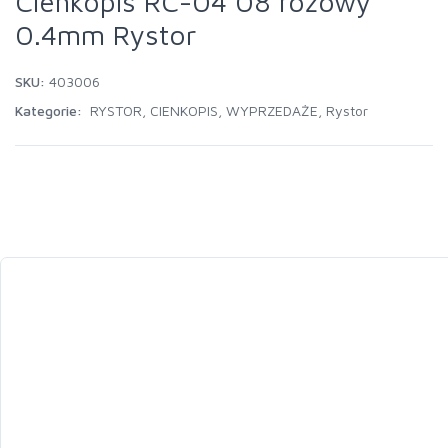
Cienkopis RC-04 08 różowy
0.4mm Rystor
SKU:
403006
Kategorie:
RYSTOR
,
CIENKOPIS
,
WYPRZEDAŻE
,
Rystor