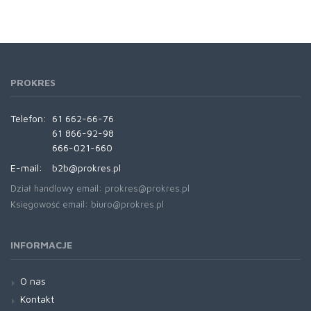
PROKRES
Telefon:
61 662-66-76
61 866-92-98
666-021-660
E-mail:
b2b@prokres.pl
Dział handlowy email: prokres@prokres.pl
Księgowość email: biuro@prokres.pl
INFORMACJE
O nas
Kontakt