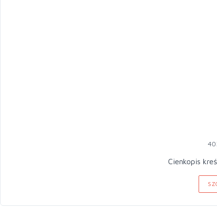
40
Cienkopis kre
SZ