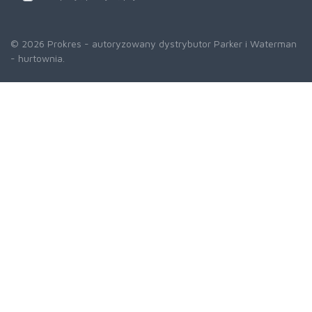
© 2026 Prokres - autoryzowany dystrybutor Parker i Waterman
- hurtownia.