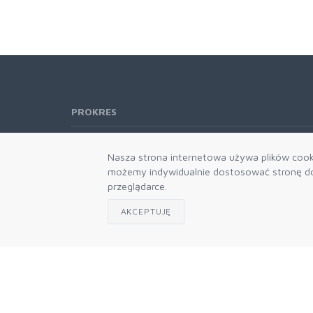
PROKRES
Telefon:
61 662-66-76
Nasza strona internetowa używa plików cooki
61 866-92-98
możemy indywidualnie dostosować stronę do 
666-021-660
przeglądarce.
E-mail:
b2b@prokres.pl
AKCEPTUJĘ
Dział handlowy email: prokres@prokres.pl
Księgowość email: biuro@prokres.pl