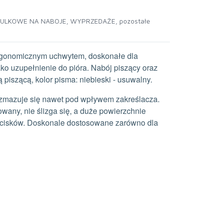
KULKOWE NA NABOJE
,
WYPRZEDAŻE
,
pozostałe
ergonomicznym uchwytem, doskonałe dla
ako uzupełnienie do pióra. Nabój piszący oraz
 piszącą, kolor pisma: niebieski - usuwalny.
ozmazuje się nawet pod wpływem zakreślacza.
owany, nie ślizga się, a duże powierzchnie
cisków. Doskonale dostosowane zarówno dla