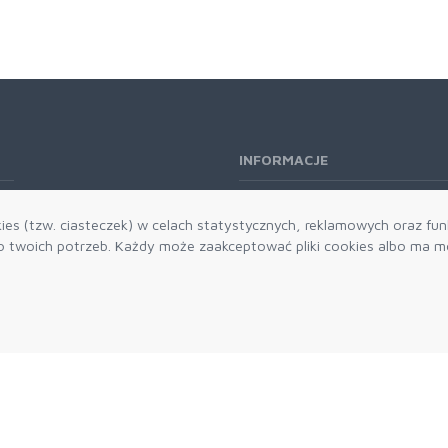
INFORMACJE
O nas
es (tzw. ciasteczek) w celach statystycznych, reklamowych oraz funk
Kontakt
twoich potrzeb. Każdy może zaakceptować pliki cookies albo ma mo
Aktualności
Dostawa i płatności
Zwroty i reklamacje
Grawerowanie
Parker historia
Blog