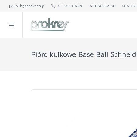
b2b@prokres.pl
61 662-66-76
61 866-92-98
666-02
Pióro kulkowe Base Ball Schneid