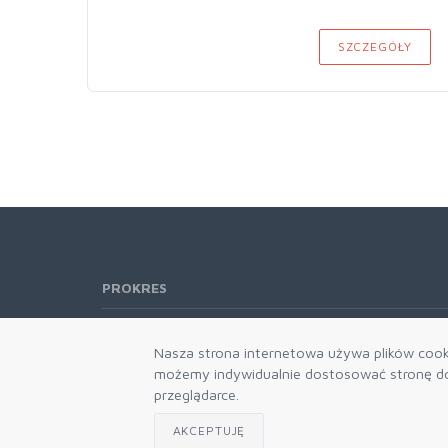
SZCZEGÓŁY
PROKRES
Telefon:
61 662-66-76
Nasza strona internetowa używa plików cooki
61 866-92-98
możemy indywidualnie dostosować stronę do 
666-021-660
przeglądarce.
E-mail:
b2b@prokres.pl
AKCEPTUJĘ
Dział handlowy email: prokres@prokres.pl