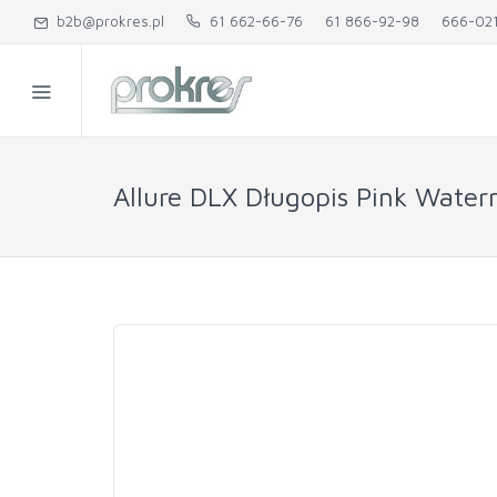
b2b@prokres.pl
61 662-66-76
61 866-92-98
666-02
Allure DLX Długopis Pink Wate