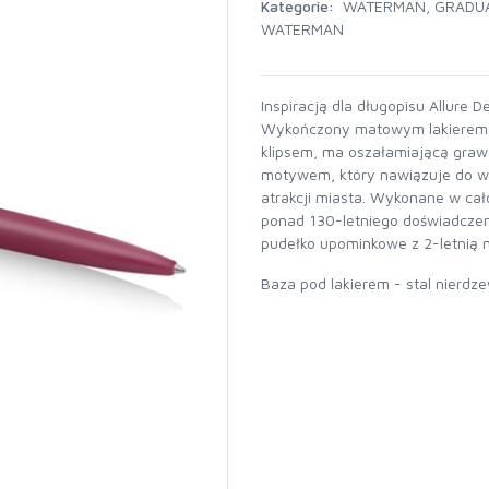
Kategorie:
WATERMAN
,
GRADUA
WATERMAN
Inspiracją dla długopisu Allure D
Wykończony matowym lakierem,
klipsem, ma oszałamiającą gra
motywem, który nawiązuje do wsp
atrakcji miasta. Wykonane w cał
ponad 130-letniego doświadcze
pudełko upominkowe z 2-letnią
Baza pod lakierem - stal nierdz