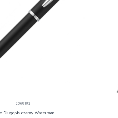
2068192
re Długopis czarny Waterman