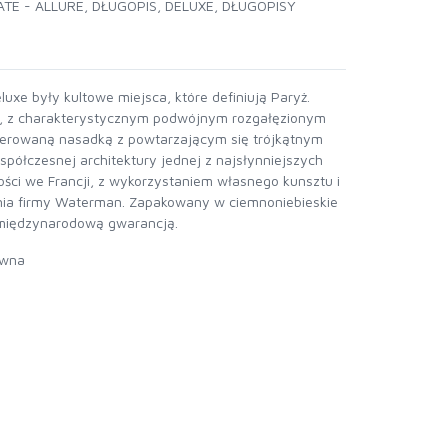
TE - ALLURE
,
DŁUGOPIS
,
DELUXE
,
DŁUGOPISY
eluxe były kultowe miejsca, które definiują Paryż.
 z charakterystycznym podwójnym rozgałęzionym
werowaną nasadką z powtarzającym się trójkątnym
ółczesnej architektury jednej z najsłynniejszych
ości we Francji, z wykorzystaniem własnego kunsztu i
nia firmy Waterman. Zapakowany w ciemnoniebieskie
 międzynarodową gwarancją.
ewna