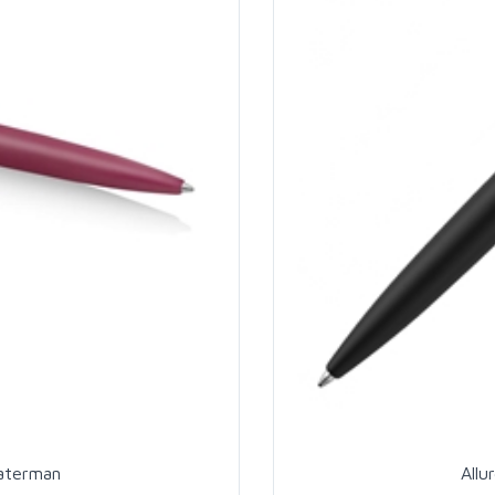
Waterman
Allu