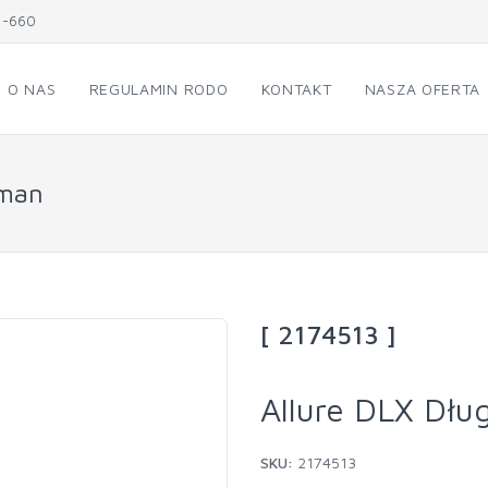
1-660
O NAS
REGULAMIN RODO
KONTAKT
NASZA OFERTA
rman
[ 2174513 ]
Allure DLX Dłu
SKU:
2174513