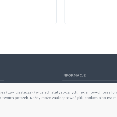
INFORMACJE
O nas
es (tzw. ciasteczek) w celach statystycznych, reklamowych oraz funk
Kontakt
twoich potrzeb. Każdy może zaakceptować pliki cookies albo ma mo
Aktualności
Dostawa i płatności
Zwroty i reklamacje