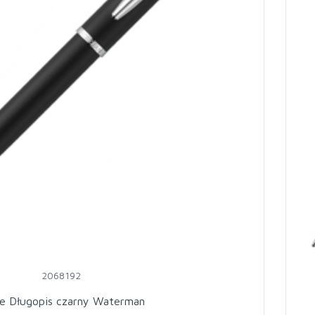
2068192
re Długopis czarny Waterman