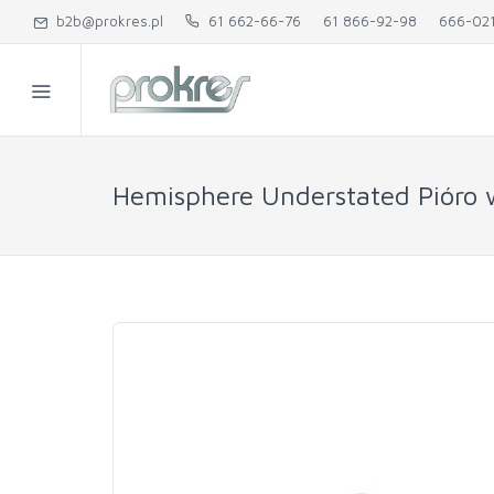
b2b@prokres.pl
61 662-66-76
61 866-92-98
666-02
Hemisphere Understated Pióro 