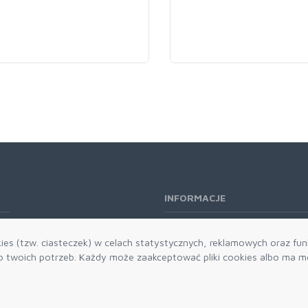
INFORMACJE
O nas
es (tzw. ciasteczek) w celach statystycznych, reklamowych oraz funk
Kontakt
twoich potrzeb. Każdy może zaakceptować pliki cookies albo ma mo
Aktualności
Dostawa i płatności
Zwroty i reklamacje