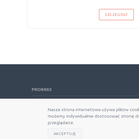
SZCZEGÓŁY
PROKRES
Telefon:
61 662-66-76
Nasza strona internetowa używa plików cooki
61 866-92-98
możemy indywidualnie dostosować stronę do 
666-021-660
przeglądarce.
E-mail:
b2b@prokres.pl
AKCEPTUJĘ
Dział handlowy email: prokres@prokres.pl