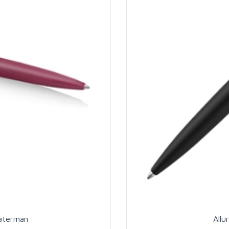
Waterman
Allu