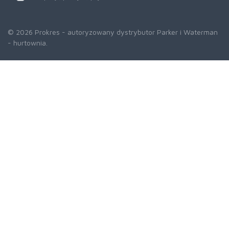
© 2026 Prokres - autoryzowany dystrybutor Parker i Waterman
- hurtownia.