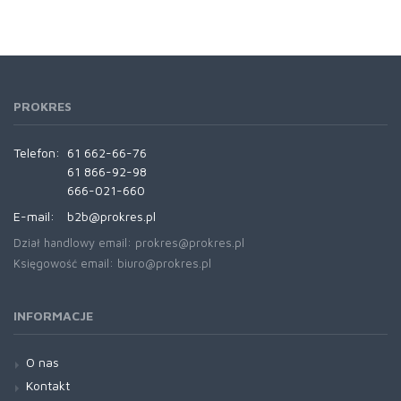
PROKRES
Telefon:
61 662-66-76
61 866-92-98
666-021-660
E-mail:
b2b@prokres.pl
Dział handlowy email: prokres@prokres.pl
Księgowość email: biuro@prokres.pl
INFORMACJE
O nas
Kontakt