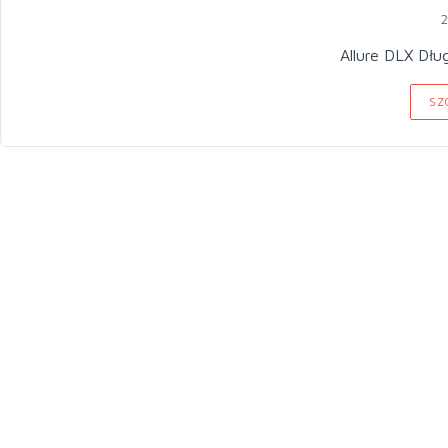
2
Allure DLX Dłu
SZ