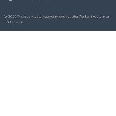
© 2026 Prokres - autoryzowany dystrybutor Parker i Waterman
- hurtownia.