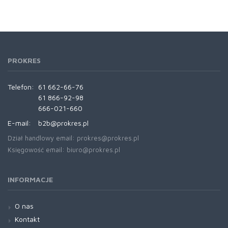
PROKRES
Telefon:
61 662-66-76
61 866-92-98
666-021-660
E-mail:
b2b@prokres.pl
Dział handlowy email: prokres@prokres.pl
Księgowość email: biuro@prokres.pl
INFORMACJE
O nas
Kontakt