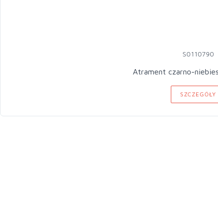
S0110790
Atrament czarno-niebie
SZCZEGÓŁY