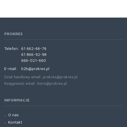
PROKRES
Telefon:
61 662-66-76
61 866-92-98
666-021-660
E-mail:
b2b@prokres.pl
Dział handlowy email: prokres@prokres.pl
Księgowość email: biuro@prokres.pl
INFORMACJE
O nas
Kontakt