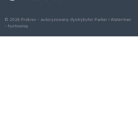
© 2026 Prokres - autoryzowany dystrybutor Parker i Waterman
- hurtownia.