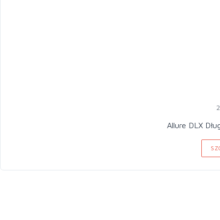
2
Allure DLX Dłu
SZ