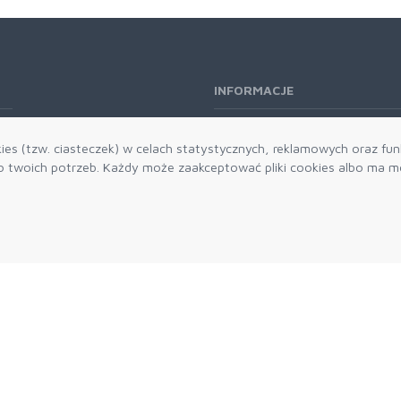
INFORMACJE
O nas
es (tzw. ciasteczek) w celach statystycznych, reklamowych oraz funk
Kontakt
twoich potrzeb. Każdy może zaakceptować pliki cookies albo ma mo
Aktualności
Dostawa i płatności
Zwroty i reklamacje
Grawerowanie
Parker historia
Blog