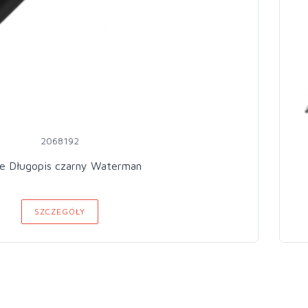
2068192
re Długopis czarny Waterman
SZCZEGÓŁY