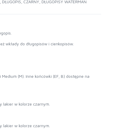
,
DŁUGOPIS
,
CZARNY
,
DŁUGOPISY WATERMAN
ugopis.
eż wkłady do długopisów i cienkopisów.
i Medium (M). Inne końcówki (EF, B) dostępne na
 lakier w kolorze czarnym.
 lakier w kolorze czarnym.