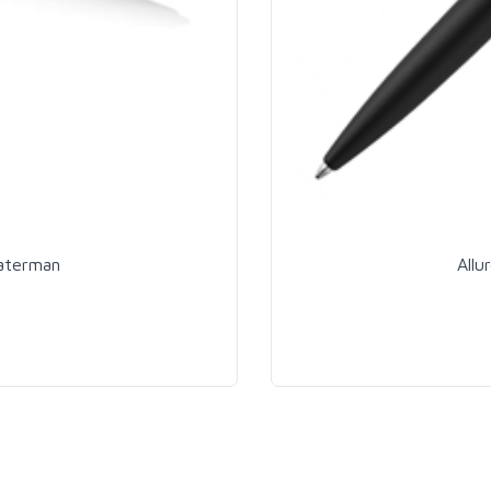
Waterman
Allu