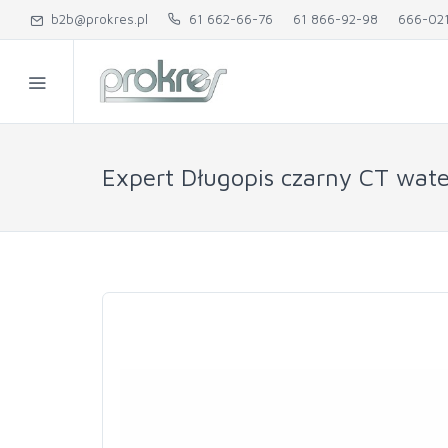
b2b@prokres.pl
61 662-66-76
61 866-92-98
666-02
Expert Długopis czarny CT wat