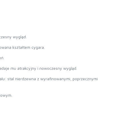
czesny wygląd.
owana kształtem cygara.
eń.
nadaje mu atrakcyjny i nowoczesny wygląd.
alu: stal nierdzewna z wyrafinowanymi, poprzecznymi
towym.