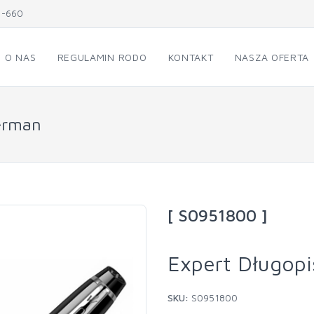
1-660
O NAS
REGULAMIN RODO
KONTAKT
NASZA OFERTA
erman
[ S0951800 ]
Expert Długop
SKU:
S0951800