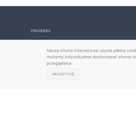
PROKRES
Telefon:
61 662-66-76
Nasza strona internetowa używa plików cooki
61 866-92-98
możemy indywidualnie dostosować stronę do 
666-021-660
przeglądarce.
E-mail:
b2b@prokres.pl
AKCEPTUJĘ
Dział handlowy email: prokres@prokres.pl
Księgowość email: biuro@prokres.pl