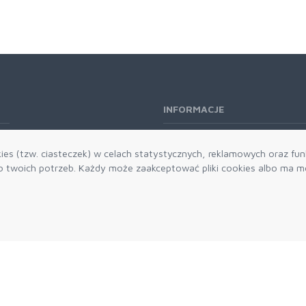
INFORMACJE
O nas
es (tzw. ciasteczek) w celach statystycznych, reklamowych oraz funk
Kontakt
twoich potrzeb. Każdy może zaakceptować pliki cookies albo ma mo
Aktualności
Dostawa i płatności
Zwroty i reklamacje
Grawerowanie
Parker historia
Blog