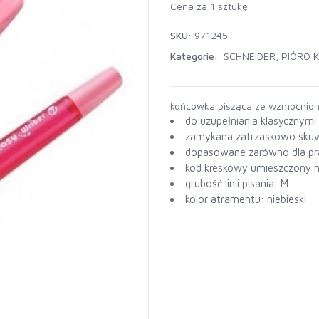
Cena za 1 sztukę
SKU:
971245
Kategorie:
SCHNEIDER
,
PIÓRO 
końcówka pisząca ze wzmocnion
do uzupełniania klasycznym
zamykana zatrzaskowo skuw
dopasowane zarówno dla pra
kod kreskowy umieszczony n
grubość linii pisania: M
kolor atramentu: niebieski