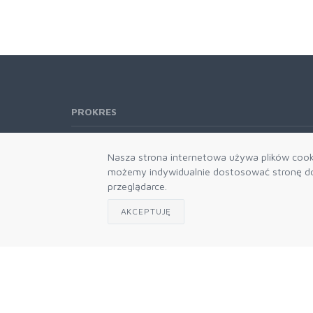
PROKRES
Telefon:
61 662-66-76
Nasza strona internetowa używa plików cooki
61 866-92-98
możemy indywidualnie dostosować stronę do 
666-021-660
przeglądarce.
E-mail:
b2b@prokres.pl
AKCEPTUJĘ
Dział handlowy email: prokres@prokres.pl
Księgowość email: biuro@prokres.pl