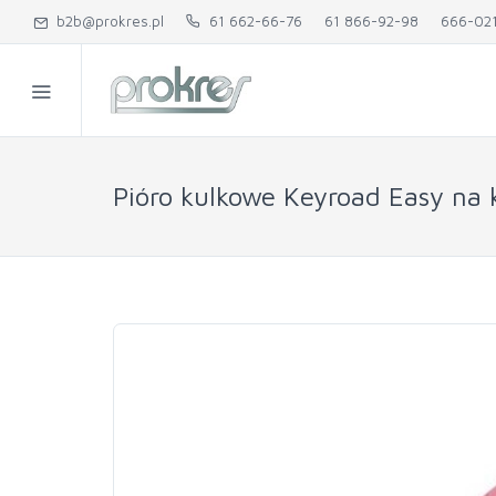
b2b@prokres.pl
61 662-66-76
61 866-92-98
666-02
Pióro kulkowe Keyroad Easy na 