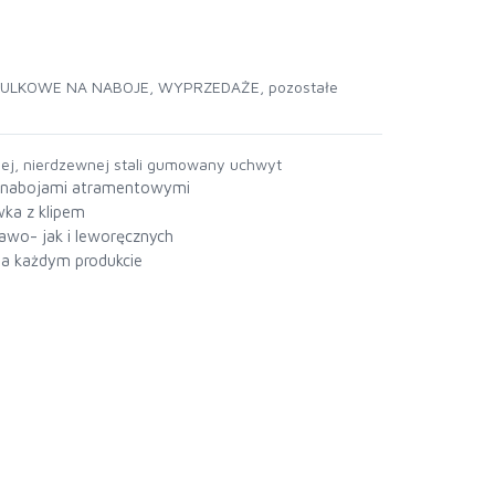
KULKOWE NA NABOJE
,
WYPRZEDAŻE
,
pozostałe
ej, nierdzewnej stali gumowany uchwyt
i nabojami atramentowymi
ka z klipem
wo- jak i leworęcznych
a każdym produkcie