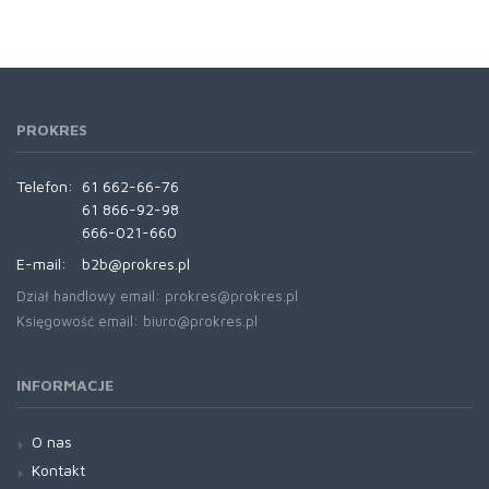
PROKRES
Telefon:
61 662-66-76
61 866-92-98
666-021-660
E-mail:
b2b@prokres.pl
Dział handlowy email: prokres@prokres.pl
Księgowość email: biuro@prokres.pl
INFORMACJE
O nas
Kontakt