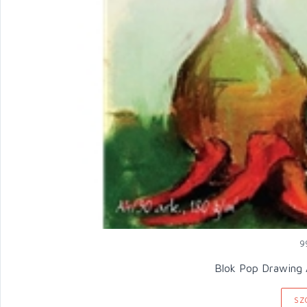
9
Blok Pop Drawing 
SZ