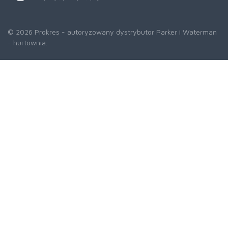
© 2026 Prokres - autoryzowany dystrybutor Parker i Waterman
- hurtownia.