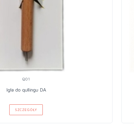
Q01
Igła do qullingu DA
SZCZEGÓŁY