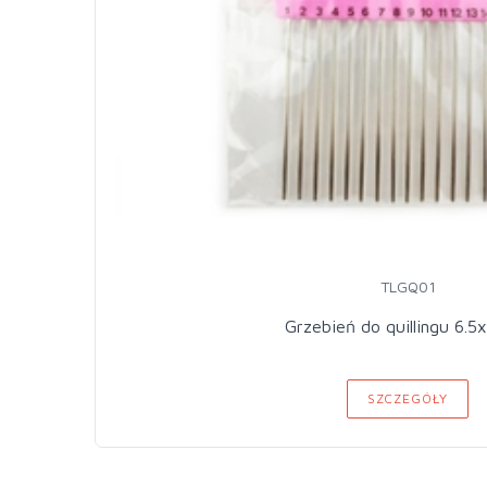
TLGQ01
Grzebień do quillingu 6.5
SZCZEGÓŁY