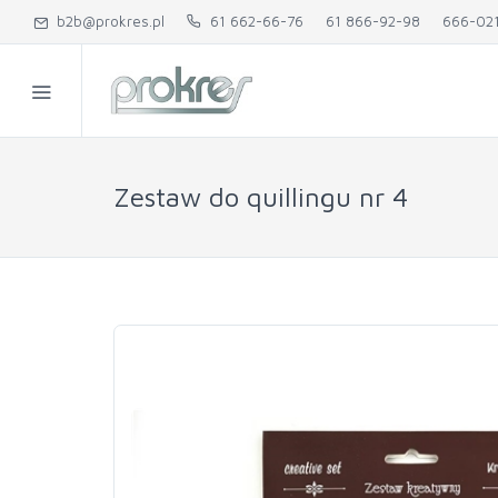
b2b@prokres.pl
61 662-66-76
61 866-92-98
666-02
Zestaw do quillingu nr 4