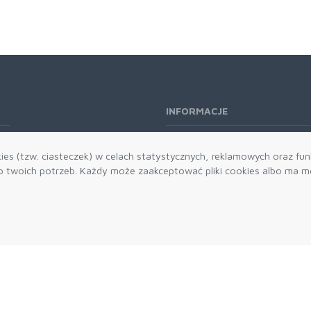
INFORMACJE
O nas
es (tzw. ciasteczek) w celach statystycznych, reklamowych oraz funk
Kontakt
twoich potrzeb. Każdy może zaakceptować pliki cookies albo ma mo
Aktualności
Dostawa i płatności
Zwroty i reklamacje
Grawerowanie
Parker historia
Blog