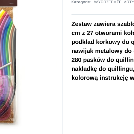
Kategorie:
WYPRZEDAŻE
,
ART
Zestaw zawiera szablo
cm z 27 otworami koł
podkład korkowy do qu
nawijak metalowy do q
280 pasków do quillin
nakładkę do quillingu,
kolorową instrukcję w