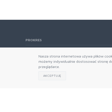
PROKRES
Telefon:
61 662-66-76
Nasza strona internetowa używa plików cooki
61 866-92-98
możemy indywidualnie dostosować stronę do 
666-021-660
przeglądarce.
E-mail:
b2b@prokres.pl
AKCEPTUJĘ
Dział handlowy email: prokres@prokres.pl
Księgowość email: biuro@prokres.pl