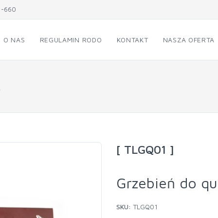
1-660
O NAS
REGULAMIN RODO
KONTAKT
NASZA OFERTA
.
[ TLGQ01 ]
Grzebień do qu
SKU:
TLGQ01