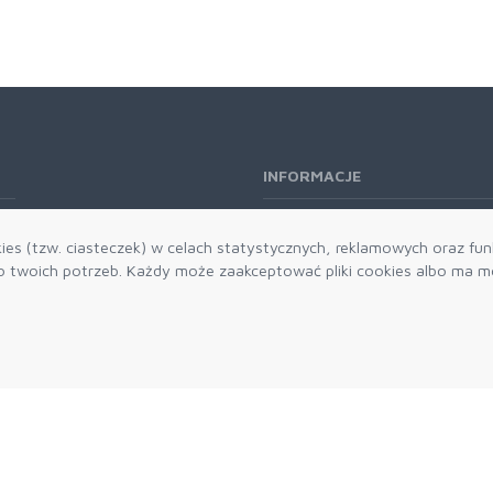
INFORMACJE
O nas
es (tzw. ciasteczek) w celach statystycznych, reklamowych oraz funk
Kontakt
twoich potrzeb. Każdy może zaakceptować pliki cookies albo ma mo
Aktualności
Dostawa i płatności
Zwroty i reklamacje
Grawerowanie
Parker historia
Blog