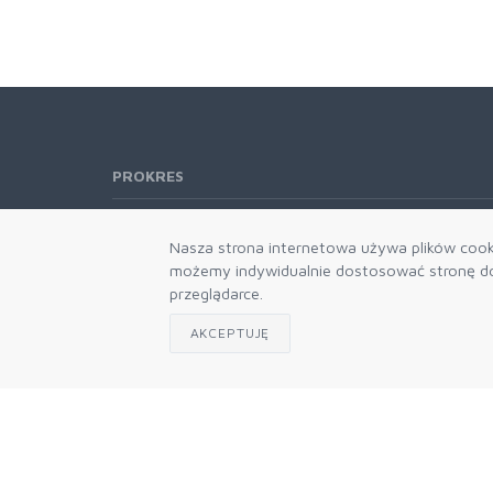
PROKRES
Telefon:
61 662-66-76
Nasza strona internetowa używa plików cooki
61 866-92-98
możemy indywidualnie dostosować stronę do 
666-021-660
przeglądarce.
E-mail:
b2b@prokres.pl
AKCEPTUJĘ
Dział handlowy email: prokres@prokres.pl
Księgowość email: biuro@prokres.pl