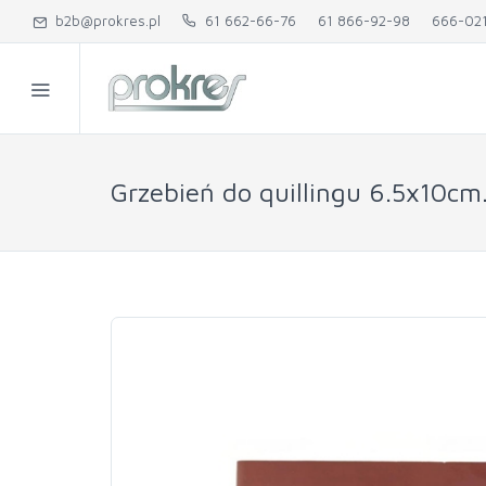
b2b@prokres.pl
61 662-66-76
61 866-92-98
666-02
Grzebień do quillingu 6.5x10cm