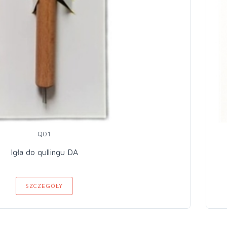
Q01
Igła do qullingu DA
SZCZEGÓŁY