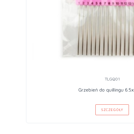
TLGQ01
Grzebień do quillingu 6.5
SZCZEGÓŁY