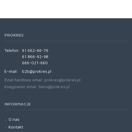
PROKRES
Telefon:
61 662-66-76
61 866-92-98
666-021-660
E-mail:
b2b@prokres.pl
Dział handlowy email: prokres@prokres.pl
Księgowość email: biuro@prokres.pl
INFORMACJE
O nas
Kontakt