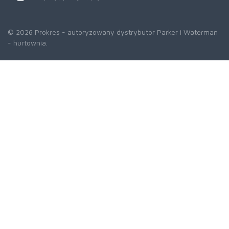
© 2026 Prokres - autoryzowany dystrybutor Parker i Waterman
- hurtownia.