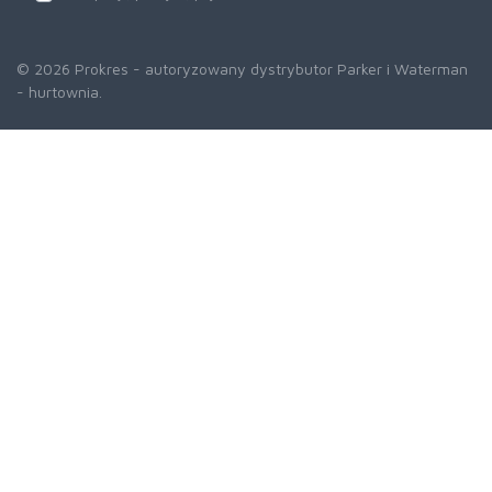
© 2026 Prokres - autoryzowany dystrybutor Parker i Waterman
- hurtownia.