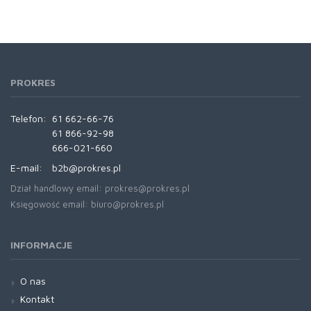
PROKRES
Telefon:
61 662-66-76
61 866-92-98
666-021-660
E-mail:
b2b@prokres.pl
Dział handlowy email: prokres@prokres.pl
Księgowość email: biuro@prokres.pl
INFORMACJE
O nas
Kontakt