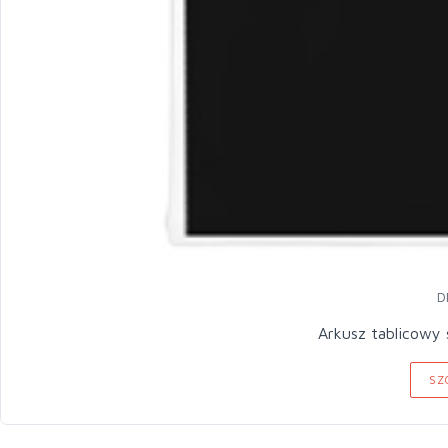
D
Arkusz tablicowy 
SZ