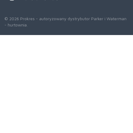
© 2026 Prokres - autoryzowany dystrybutor Parker i Waterman
- hurtownia.