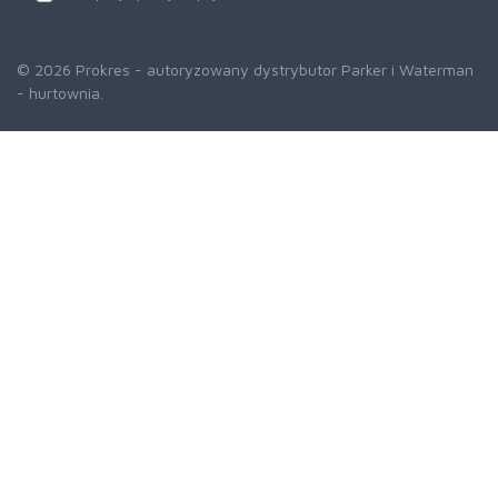
© 2026 Prokres - autoryzowany dystrybutor Parker i Waterman
- hurtownia.