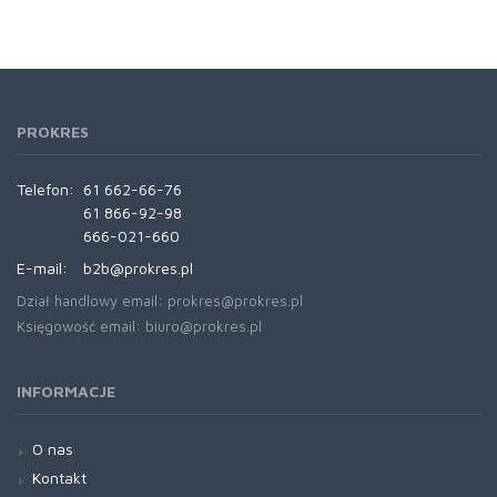
PROKRES
Telefon:
61 662-66-76
61 866-92-98
666-021-660
E-mail:
b2b@prokres.pl
Dział handlowy email: prokres@prokres.pl
Księgowość email: biuro@prokres.pl
INFORMACJE
O nas
Kontakt