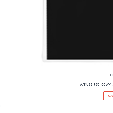
D
Arkusz tablicowy 
SZ