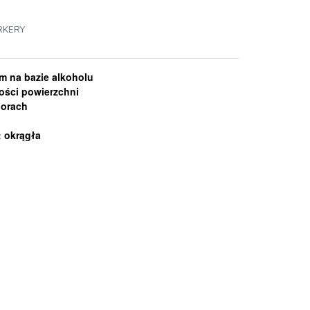
RKERY
m na bazie alkoholu
ości powierzchni
lorach
: okrągła