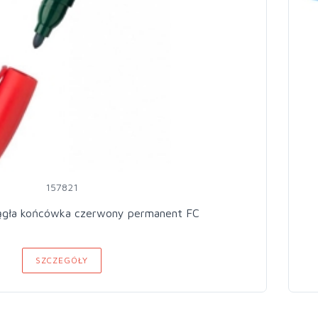
157821
ągła końcówka czerwony permanent FC
SZCZEGÓŁY