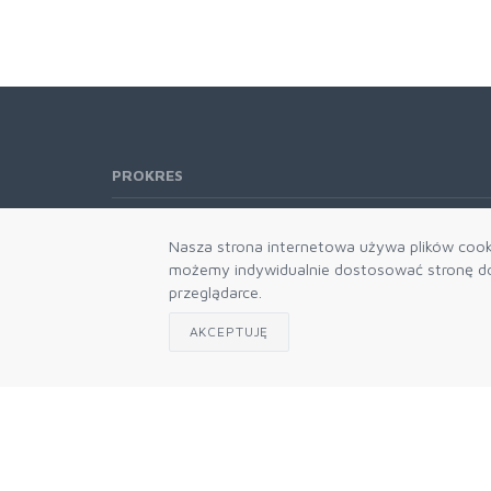
PROKRES
Telefon:
61 662-66-76
Nasza strona internetowa używa plików cooki
61 866-92-98
możemy indywidualnie dostosować stronę do 
666-021-660
przeglądarce.
E-mail:
b2b@prokres.pl
AKCEPTUJĘ
Dział handlowy email: prokres@prokres.pl
Księgowość email: biuro@prokres.pl