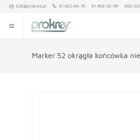
b2b@prokres.pl
61 662-66-76
61 866-92-98
666-02
Marker 52 okrągła końcówka ni