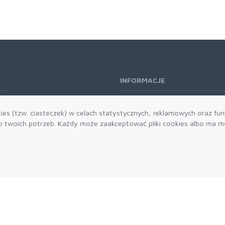
INFORMACJE
O nas
es (tzw. ciasteczek) w celach statystycznych, reklamowych oraz funk
Kontakt
twoich potrzeb. Każdy może zaakceptować pliki cookies albo ma mo
Aktualności
Dostawa i płatności
Zwroty i reklamacje
Grawerowanie
Parker historia
Blog