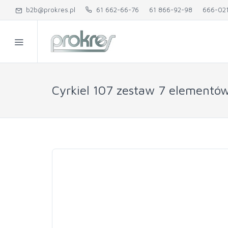
b2b@prokres.pl
61 662-66-76
61 866-92-98
666-02
Cyrkiel 107 zestaw 7 elementó