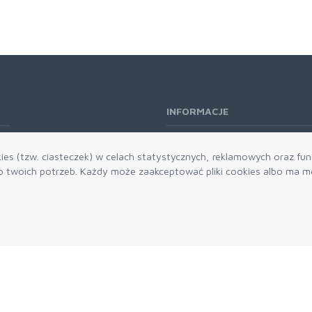
INFORMACJE
O nas
es (tzw. ciasteczek) w celach statystycznych, reklamowych oraz funk
Kontakt
twoich potrzeb. Każdy może zaakceptować pliki cookies albo ma mo
Aktualności
Dostawa i płatności
Zwroty i reklamacje
Grawerowanie
Parker historia
Blog