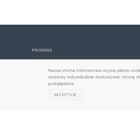
PROKRES
Telefon:
61 662-66-76
Nasza strona internetowa używa plików cooki
61 866-92-98
możemy indywidualnie dostosować stronę do 
666-021-660
przeglądarce.
E-mail:
b2b@prokres.pl
AKCEPTUJĘ
Dział handlowy email: prokres@prokres.pl
Księgowość email: biuro@prokres.pl