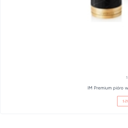
1
IM Premium pióro
SZ