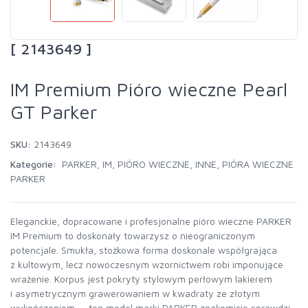
[ 2143649 ]
IM Premium Pióro wieczne Pearl
GT Parker
SKU:
2143649
Kategorie:
PARKER
,
IM
,
PIÓRO WIECZNE
,
INNE
,
PIÓRA WIECZNE
PARKER
Eleganckie, dopracowane i profesjonalne pióro wieczne PARKER
IM Premium to doskonały towarzysz o nieograniczonym
potencjale. Smukła, stożkowa forma doskonale współgrająca
z kultowym, lecz nowoczesnym wzornictwem robi imponujące
wrażenie. Korpus jest pokryty stylowym perłowym lakierem
i asymetrycznym grawerowaniem w kwadraty ze złotym
wykończeniem — ten model marki PARKER znakomicie sprawdzi