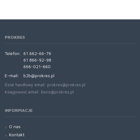
PROKRES
Telefon:
61 662-66-76
61 866-92-98
666-021-660
E-mail:
b2b@prokres.pl
Dział handlowy email: prokres@prokres.pl
Księgowość email: biuro@prokres.pl
INFORMACJE
O nas
Kontakt