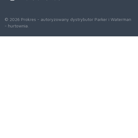
© 2026 Prokres - autoryzowany dystrybutor Parker i Waterman
- hurtownia.