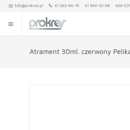
b2b@prokres.pl
61 662-66-76
61 866-92-98
666-02
Atrament 30ml. czerwony Pelik