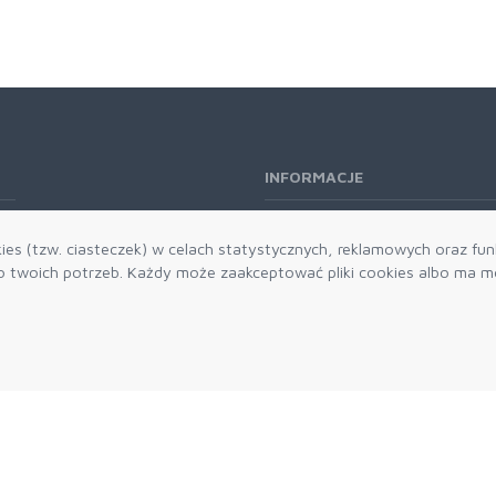
INFORMACJE
O nas
es (tzw. ciasteczek) w celach statystycznych, reklamowych oraz funk
Kontakt
twoich potrzeb. Każdy może zaakceptować pliki cookies albo ma mo
Aktualności
Dostawa i płatności
Zwroty i reklamacje
Grawerowanie
Parker historia
Blog