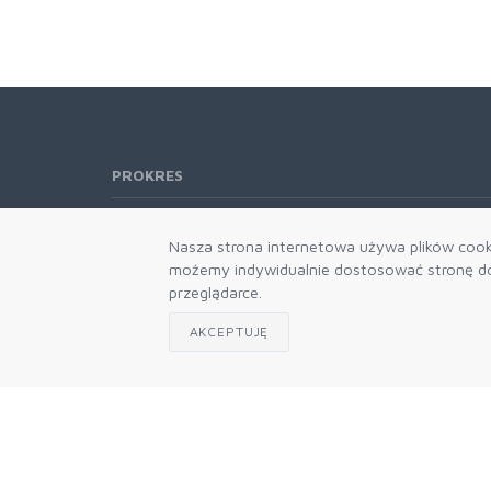
PROKRES
Telefon:
61 662-66-76
Nasza strona internetowa używa plików cooki
61 866-92-98
możemy indywidualnie dostosować stronę do 
666-021-660
przeglądarce.
E-mail:
b2b@prokres.pl
AKCEPTUJĘ
Dział handlowy email: prokres@prokres.pl
Księgowość email: biuro@prokres.pl