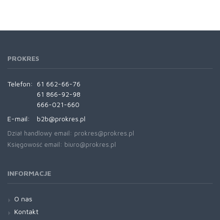
PROKRES
Telefon:
61 662-66-76
61 866-92-98
666-021-660
E-mail:
b2b@prokres.pl
Dział handlowy email: prokres@prokres.pl
Księgowość email: biuro@prokres.pl
INFORMACJE
O nas
Kontakt