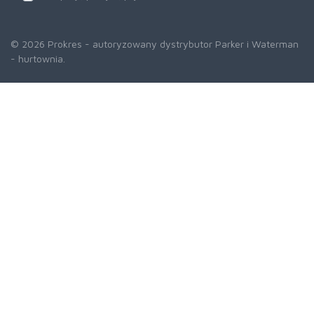
© 2026 Prokres - autoryzowany dystrybutor Parker i Waterman
- hurtownia.