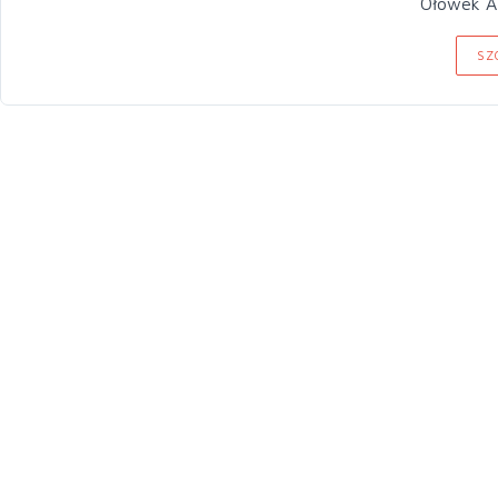
Ołówek A 
SZ