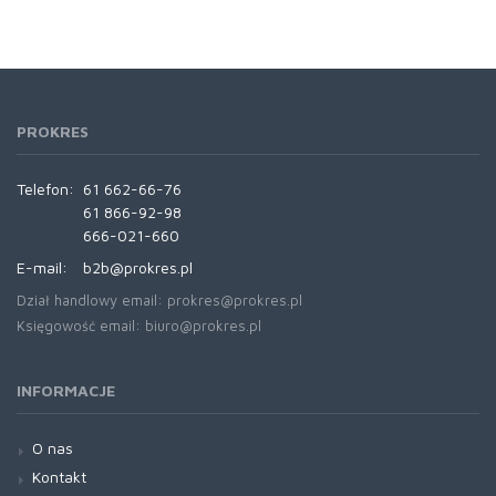
PROKRES
Telefon:
61 662-66-76
61 866-92-98
666-021-660
E-mail:
b2b@prokres.pl
Dział handlowy email: prokres@prokres.pl
Księgowość email: biuro@prokres.pl
INFORMACJE
O nas
Kontakt