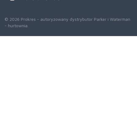
© 2026 Prokres - autoryzowany dystrybutor Parker i Waterman
- hurtownia.