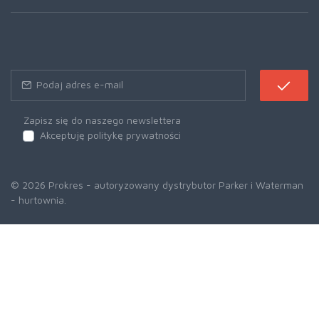
Zapisz się do naszego newslettera
Akceptuję politykę prywatności
© 2026 Prokres - autoryzowany dystrybutor Parker i Waterman
- hurtownia.