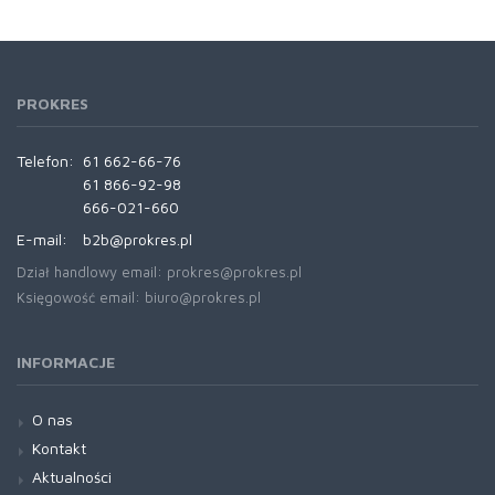
PROKRES
Telefon:
61 662-66-76
61 866-92-98
666-021-660
E-mail:
b2b@prokres.pl
Dział handlowy email: prokres@prokres.pl
Księgowość email: biuro@prokres.pl
INFORMACJE
O nas
Kontakt
Aktualności