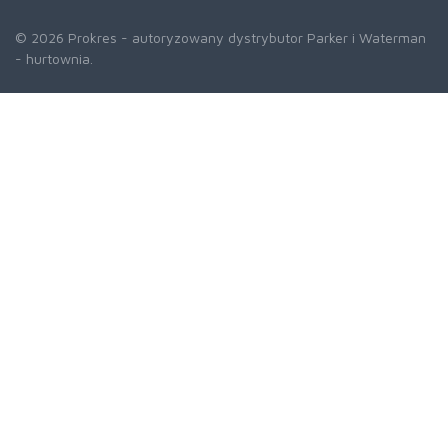
© 2026 Prokres - autoryzowany dystrybutor Parker i Waterman
- hurtownia.