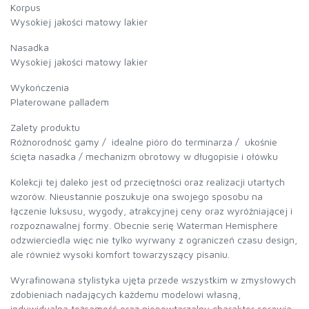
Korpus
Wysokiej jakości matowy lakier
Nasadka
Wysokiej jakości matowy lakier
Wykończenia
Platerowane palladem
Zalety produktu
Różnorodność gamy / idealne pióro do terminarza / ukośnie
ścięta nasadka / mechanizm obrotowy w długopisie i ołówku
Kolekcji tej daleko jest od przeciętności oraz realizacji utartych
wzorów. Nieustannie poszukuje ona swojego sposobu na
łączenie luksusu, wygody, atrakcyjnej ceny oraz wyróżniającej i
rozpoznawalnej formy. Obecnie serię Waterman Hemisphere
odzwierciedla więc nie tylko wyrwany z ograniczeń czasu design,
ale również wysoki komfort towarzyszący pisaniu.
Wyrafinowana stylistyka ujęta przede wszystkim w zmysłowych
zdobieniach nadających każdemu modelowi własną,
indywidualną tożsamość oraz niepowtarzalny charakter sprawia,